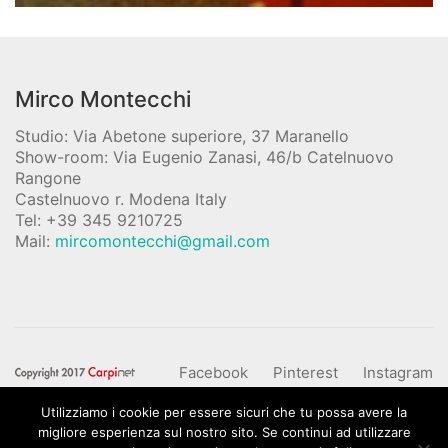
Mirco Montecchi
Studio: Via Abetone superiore, 37 Maranello
Show-room: Via Eugenio Zanasi, 46/b Catelnuovo
Rangone
Castelnuovo r. Modena Italy
Tel: +39 345 9210725
Mail:
mircomontecchi@gmail.com
Facebook
Pinterest
Instagram
YouTube
Utilizziamo i cookie per essere sicuri che tu possa avere la
migliore esperienza sul nostro sito. Se continui ad utilizzare