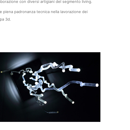
aborazione con diversi artigiani del segmento living.
e piena padronanza tecnica nella lavorazione dei
mpa 3d.