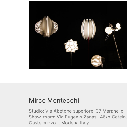
Mirco Montecchi
Studio: Via Abetone superiore, 37 Maranello
Show-room: Via Eugenio Zanasi, 46/b Catel
Castelnuovo r. Modena Italy