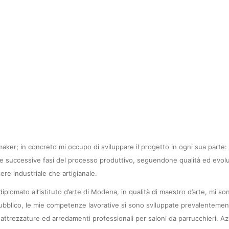
aker; in concreto mi occupo di sviluppare il progetto in ogni sua parte: 
o alle successive fasi del processo produttivo, seguendone qualità ed ev
tere industriale che artigianale.
lomato all’istituto d’arte di Modena, in qualità di maestro d’arte, mi so
ubblico, le mie competenze lavorative si sono sviluppate prevalentemente 
ttrezzature ed arredamenti professionali per saloni da parrucchieri. Azie